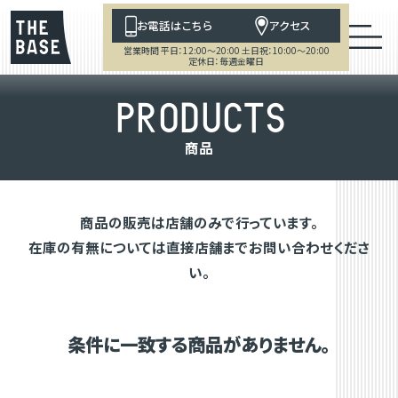
お電話はこちら
アクセス
営業時間 平日：12:00～20:00 土日祝：10:00～20:00
定休日：毎週金曜日
P
R
O
D
U
C
T
S
商
品
商品の販売は店舗のみで行っています。
在庫の有無については直接店舗までお問い合わせくださ
い。
条件に一致する商品がありません。