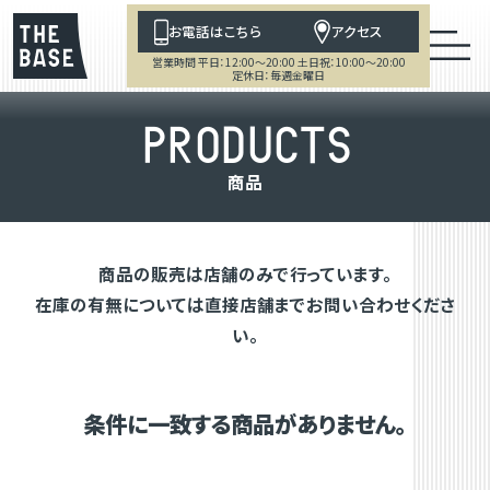
お電話はこちら
アクセス
営業時間 平日：12:00～20:00 土日祝：10:00～20:00
定休日：毎週金曜日
P
R
O
D
U
C
T
S
商
品
商品の販売は店舗のみで行っています。
在庫の有無については直接店舗までお問い合わせくださ
い。
条件に一致する商品がありません。