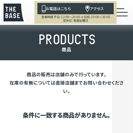
お電話はこちら
アクセス
営業時間 平日：12:00～20:00 土日祝：10:00～20:00
定休日：毎週金曜日
P
R
O
D
U
C
T
S
商
品
商品の販売は店舗のみで行っています。
在庫の有無については直接店舗までお問い合わせくださ
い。
条件に一致する商品がありません。