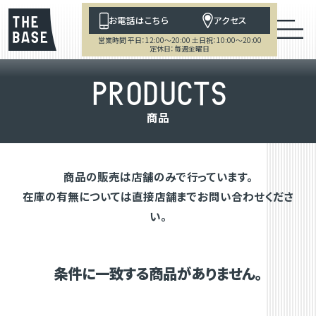
お電話はこちら
アクセス
営業時間 平日：12:00～20:00 土日祝：10:00～20:00
定休日：毎週金曜日
P
R
O
D
U
C
T
S
商
品
商品の販売は店舗のみで行っています。
在庫の有無については直接店舗までお問い合わせくださ
い。
条件に一致する商品がありません。