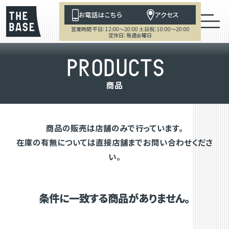
お電話はこちら
アクセス
営業時間 平日：12:00～20:00 土日祝：10:00～20:00
定休日：毎週金曜日
P
R
O
D
U
C
T
S
商
品
商品の販売は店舗のみで行っています。
在庫の有無については直接店舗までお問い合わせくださ
い。
条件に一致する商品がありません。