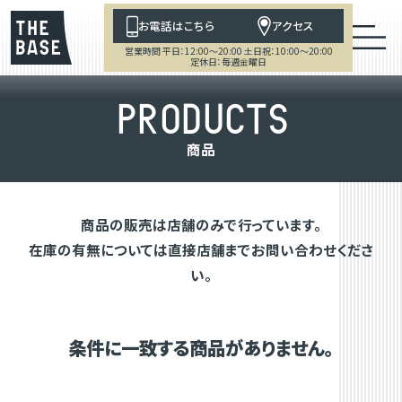
お電話はこちら
アクセス
営業時間 平日：12:00～20:00 土日祝：10:00～20:00
定休日：毎週金曜日
P
R
O
D
U
C
T
S
商
品
商品の販売は店舗のみで行っています。
在庫の有無については直接店舗までお問い合わせくださ
い。
条件に一致する商品がありません。