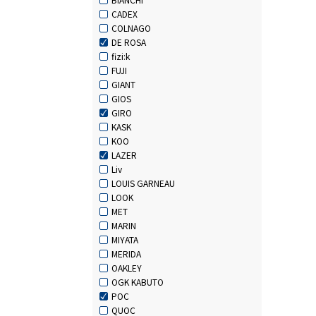
CADEX
COLNAGO
DE ROSA
fizi:k
FUJI
GIANT
GIOS
GIRO
KASK
KOO
LAZER
Liv
LOUIS GARNEAU
LOOK
MET
MARIN
MIYATA
MERIDA
OAKLEY
OGK KABUTO
POC
QUOC