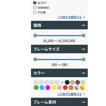
SCOTT
SHIMANO
その他
この条件を解除する
価格
ー
¥1,000
〜
¥1,500,000
フレームサイズ
ー
300
〜
580
カラー
ー
この条件を解除する
フレーム素材
ー