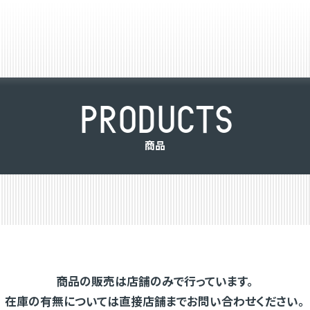
P
R
O
D
U
C
T
S
商
品
商品の販売は店舗のみで行っています。
在庫の有無については直接店舗までお問い合わせください。