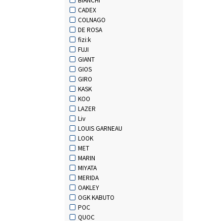
CADEX
COLNAGO
DE ROSA
fizi:k
FUJI
GIANT
GIOS
GIRO
KASK
KOO
LAZER
Liv
LOUIS GARNEAU
LOOK
MET
MARIN
MIYATA
MERIDA
OAKLEY
OGK KABUTO
POC
QUOC