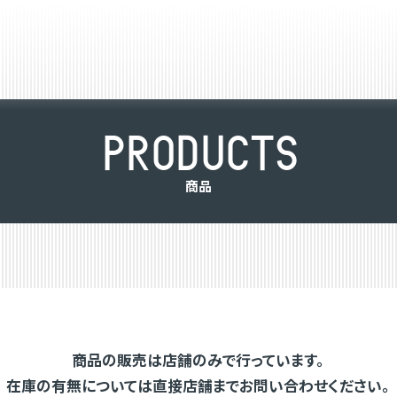
P
R
O
D
U
C
T
S
商
品
商品の販売は店舗のみで行っています。
在庫の有無については直接店舗までお問い合わせください。