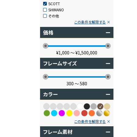
SCOTT
SHIMANO
その他
この条件を解除する
価格
ー
¥1,000
〜
¥1,500,000
フレームサイズ
ー
300
〜
580
カラー
ー
この条件を解除する
フレーム素材
ー