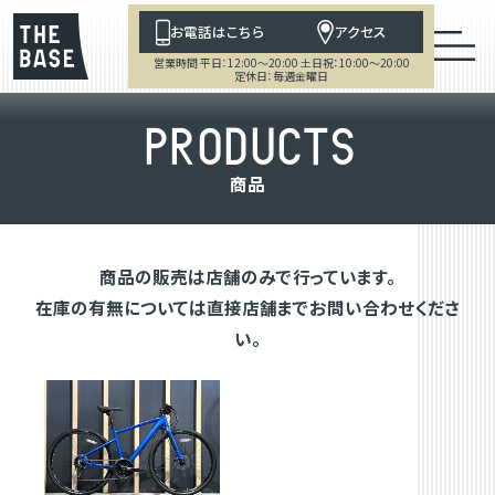
お電話はこちら
アクセス
営業時間 平日：12:00～20:00 土日祝：10:00～20:00
定休日：毎週金曜日
P
R
O
D
U
C
T
S
商
品
商品の販売は店舗のみで行っています。
在庫の有無については直接店舗までお問い合わせくださ
い。