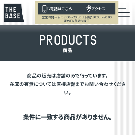
お電話はこちら
アクセス
営業時間 平日：12:00～20:00 土日祝：10:00～20:00
定休日：毎週金曜日
P
R
O
D
U
C
T
S
商
品
商品の販売は店舗のみで行っています。
在庫の有無については直接店舗までお問い合わせくださ
い。
条件に一致する商品がありません。