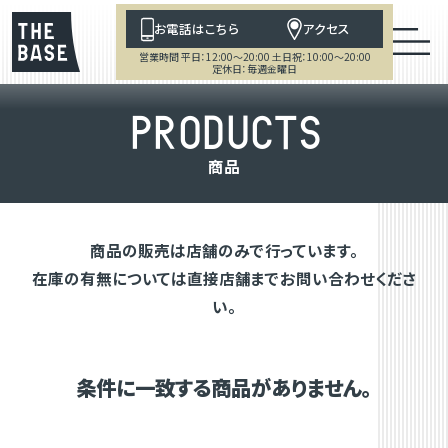
お電話はこちら
アクセス
営業時間 平日：12:00～20:00 土日祝：10:00～20:00
定休日：毎週金曜日
P
R
O
D
U
C
T
S
商
品
商品の販売は店舗のみで行っています。
在庫の有無については直接店舗までお問い合わせくださ
い。
条件に一致する商品がありません。