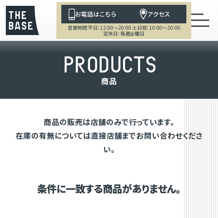
お電話はこちら
アクセス
営業時間 平日：12:00～20:00 土日祝：10:00～20:00
定休日：毎週金曜日
P
R
O
D
U
C
T
S
商
品
商品の販売は店舗のみで行っています。
在庫の有無については直接店舗までお問い合わせくださ
い。
条件に一致する商品がありません。