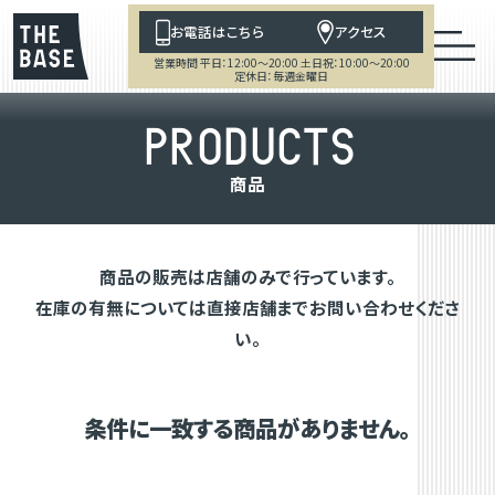
お電話はこちら
アクセス
営業時間 平日：12:00～20:00 土日祝：10:00～20:00
定休日：毎週金曜日
P
R
O
D
U
C
T
S
商
品
商品の販売は店舗のみで行っています。
在庫の有無については直接店舗までお問い合わせくださ
い。
条件に一致する商品がありません。