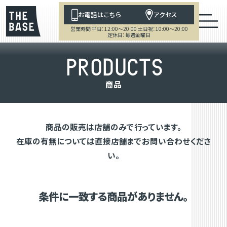
お電話はこちら
アクセス
営業時間 平日：12:00～20:00 土日祝：10:00～20:00
定休日：毎週金曜日
P
R
O
D
U
C
T
S
商
品
商品の販売は店舗のみで行っています。
在庫の有無については直接店舗までお問い合わせくださ
い。
条件に一致する商品がありません。