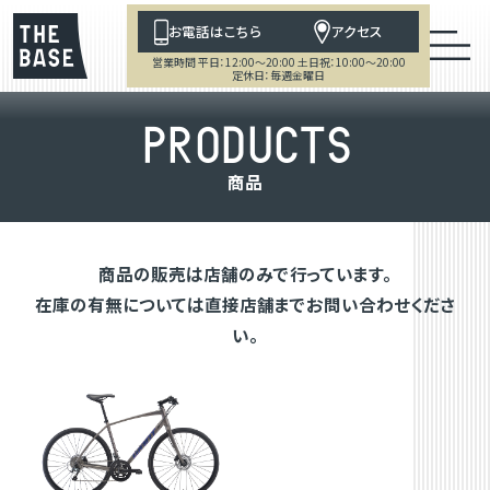
お電話はこちら
アクセス
営業時間 平日：12:00～20:00 土日祝：10:00～20:00
定休日：毎週金曜日
P
R
O
D
U
C
T
S
商
品
商品の販売は店舗のみで行っています。
在庫の有無については直接店舗までお問い合わせくださ
い。