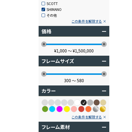
SCOTT
SHIMANO
その他
この条件を解除する
価格
ー
¥1,000
〜
¥1,500,000
フレームサイズ
ー
300
〜
580
カラー
ー
この条件を解除する
フレーム素材
ー