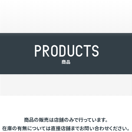
P
R
O
D
U
C
T
S
商
品
商品の販売は店舗のみで行っています。
在庫の有無については直接店舗までお問い合わせください。