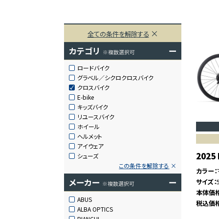
全ての条件を解除する
カテゴリ
ー
※複数選択可
ロードバイク
グラベル／シクロクロスバイク
クロスバイク
E-bike
キッズバイク
リユースバイク
ホイール
ヘルメット
アイウェア
2025
シューズ
この条件を解除する
カラー
メーカー
ー
サイズ
※複数選択可
本体価
ABUS
税込価
ALBA OPTICS
BIANCHI