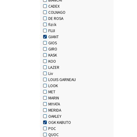
CADEX
COLNAGO
DE ROSA
fizi:k
FUJI
GIANT
GIOS
GIRO
KASK
KOO
LAZER
Liv
LOUIS GARNEAU
LOOK
MET
MARIN
MIYATA
MERIDA
OAKLEY
OGK KABUTO
POC
QUOC