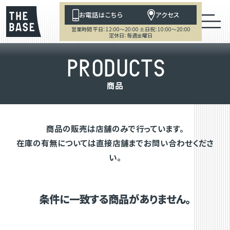
お電話はこちら
アクセス
営業時間 平日：12:00～20:00 土日祝：10:00～20:00
定休日：毎週金曜日
P
R
O
D
U
C
T
S
商
品
商品の販売は店舗のみで行っています。
在庫の有無については直接店舗までお問い合わせくださ
い。
条件に一致する商品がありません。