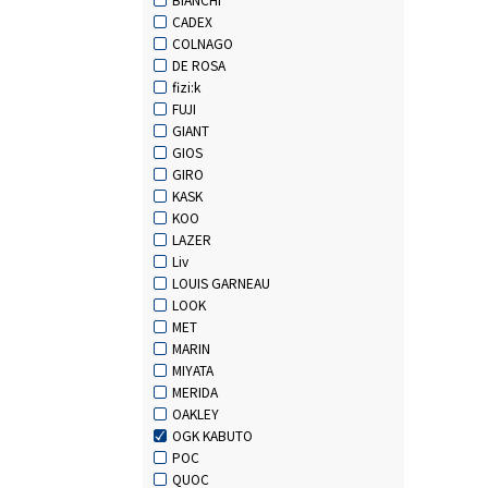
CADEX
COLNAGO
DE ROSA
fizi:k
FUJI
GIANT
GIOS
GIRO
KASK
KOO
LAZER
Liv
LOUIS GARNEAU
LOOK
MET
MARIN
MIYATA
MERIDA
OAKLEY
OGK KABUTO
POC
QUOC