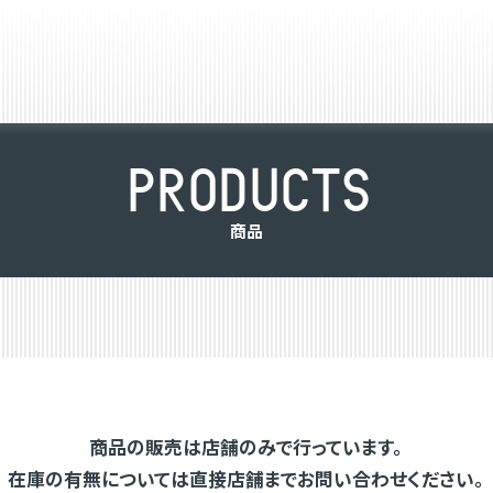
P
R
O
D
U
C
T
S
商
品
商品の販売は店舗のみで行っています。
在庫の有無については直接店舗までお問い合わせください。