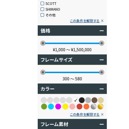
SCOTT
SHIMANO
その他
この条件を解除する
価格
ー
¥1,000
〜
¥1,500,000
フレームサイズ
ー
300
〜
580
カラー
ー
この条件を解除する
フレーム素材
ー