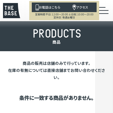
お電話はこちら
アクセス
営業時間 平日：12:00～20:00 土日祝：10:00～20:00
定休日：毎週金曜日
P
R
O
D
U
C
T
S
商
品
商品の販売は店舗のみで行っています。
在庫の有無については直接店舗までお問い合わせくださ
い。
条件に一致する商品がありません。