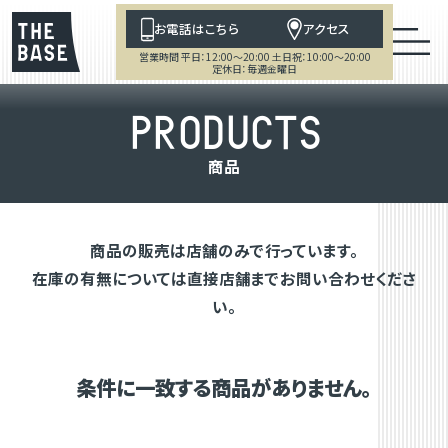
お電話はこちら
アクセス
営業時間 平日：12:00～20:00 土日祝：10:00～20:00
定休日：毎週金曜日
P
R
O
D
U
C
T
S
商
品
商品の販売は店舗のみで行っています。
在庫の有無については直接店舗までお問い合わせくださ
い。
条件に一致する商品がありません。