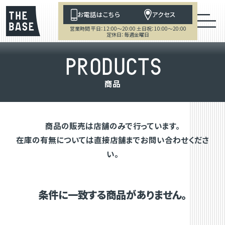
お電話はこちら
アクセス
営業時間 平日：12:00～20:00 土日祝：10:00～20:00
定休日：毎週金曜日
P
R
O
D
U
C
T
S
商
品
商品の販売は店舗のみで行っています。
在庫の有無については直接店舗までお問い合わせくださ
い。
条件に一致する商品がありません。