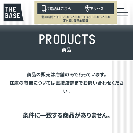
お電話はこちら
アクセス
営業時間 平日：12:00～20:00 土日祝：10:00～20:00
定休日：毎週金曜日
P
R
O
D
U
C
T
S
商
品
商品の販売は店舗のみで行っています。
在庫の有無については直接店舗までお問い合わせくださ
い。
条件に一致する商品がありません。