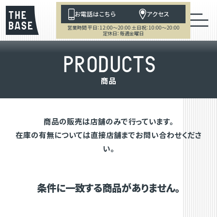
お電話はこちら
アクセス
営業時間 平日：12:00～20:00 土日祝：10:00～20:00
定休日：毎週金曜日
P
R
O
D
U
C
T
S
商
品
商品の販売は店舗のみで行っています。
在庫の有無については直接店舗までお問い合わせくださ
い。
条件に一致する商品がありません。