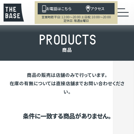
お電話はこちら
アクセス
営業時間 平日：12:00～20:00 土日祝：10:00～20:00
定休日：毎週金曜日
P
R
O
D
U
C
T
S
商
品
商品の販売は店舗のみで行っています。
在庫の有無については直接店舗までお問い合わせくださ
い。
条件に一致する商品がありません。