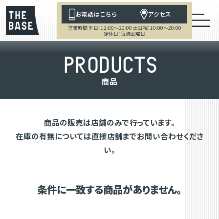
お電話はこちら
アクセス
営業時間 平日：12:00～20:00 土日祝：10:00～20:00
定休日：毎週金曜日
P
R
O
D
U
C
T
S
商
品
商品の販売は店舗のみで行っています。
在庫の有無については直接店舗までお問い合わせくださ
い。
条件に一致する商品がありません。