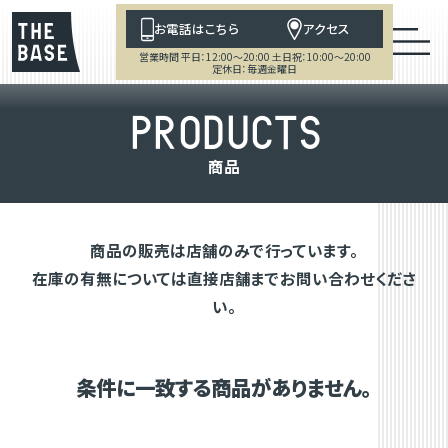
お電話はこちら
アクセス
営業時間 平日：12:00～20:00 土日祝：10:00～20:00
定休日：毎週金曜日
P
R
O
D
U
C
T
S
商
品
商品の販売は店舗のみで行っています。
在庫の有無については直接店舗までお問い合わせくださ
い。
条件に一致する商品がありません。