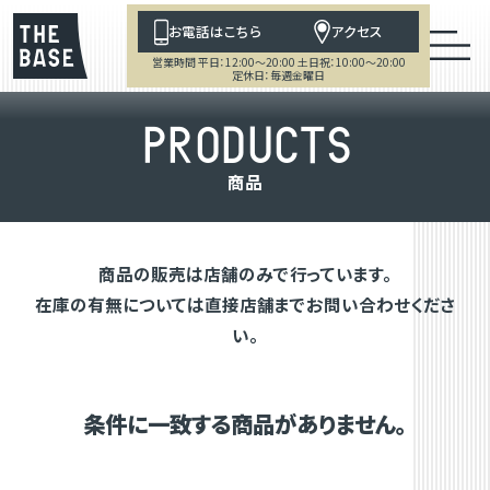
お電話はこちら
アクセス
営業時間 平日：12:00～20:00 土日祝：10:00～20:00
定休日：毎週金曜日
P
R
O
D
U
C
T
S
商
品
商品の販売は店舗のみで行っています。
在庫の有無については直接店舗までお問い合わせくださ
い。
条件に一致する商品がありません。