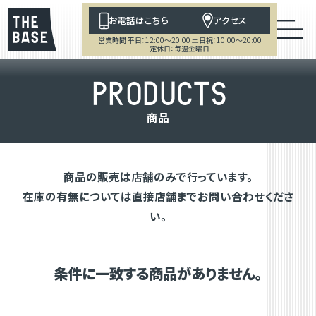
お電話はこちら
アクセス
営業時間 平日：12:00～20:00 土日祝：10:00～20:00
定休日：毎週金曜日
P
R
O
D
U
C
T
S
商
品
商品の販売は店舗のみで行っています。
在庫の有無については直接店舗までお問い合わせくださ
い。
条件に一致する商品がありません。