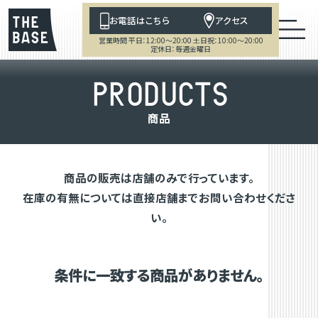
お電話はこちら
アクセス
営業時間 平日：12:00～20:00 土日祝：10:00～20:00
定休日：毎週金曜日
P
R
O
D
U
C
T
S
商
品
商品の販売は店舗のみで行っています。
在庫の有無については直接店舗までお問い合わせくださ
い。
条件に一致する商品がありません。