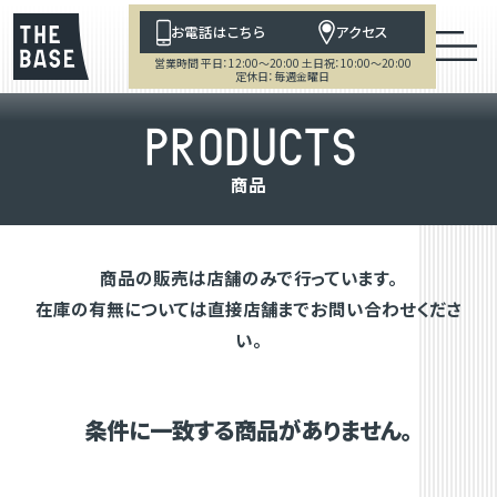
お電話はこちら
アクセス
営業時間 平日：12:00～20:00 土日祝：10:00～20:00
定休日：毎週金曜日
P
R
O
D
U
C
T
S
商
品
商品の販売は店舗のみで行っています。
在庫の有無については直接店舗までお問い合わせくださ
い。
条件に一致する商品がありません。