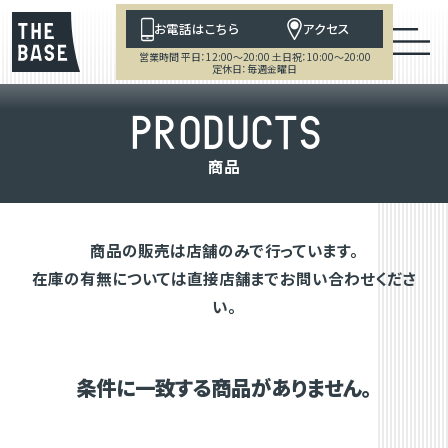
お電話はこちら
アクセス
営業時間 平日：12:00～20:00 土日祝：10:00～20:00
定休日：毎週金曜日
P
R
O
D
U
C
T
S
商
品
商品の販売は店舗のみで行っています。
在庫の有無については直接店舗までお問い合わせくださ
い。
条件に一致する商品がありません。