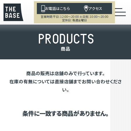
お電話はこちら
アクセス
営業時間 平日：12:00～20:00 土日祝：10:00～20:00
定休日：毎週金曜日
P
R
O
D
U
C
T
S
商
品
商品の販売は店舗のみで行っています。
在庫の有無については直接店舗までお問い合わせくださ
い。
条件に一致する商品がありません。