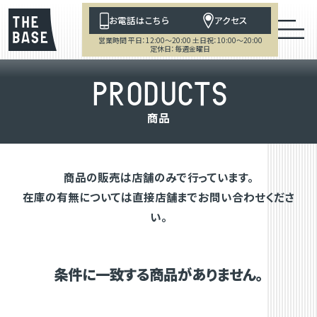
お電話はこちら
アクセス
営業時間 平日：12:00～20:00 土日祝：10:00～20:00
定休日：毎週金曜日
P
R
O
D
U
C
T
S
商
品
商品の販売は店舗のみで行っています。
在庫の有無については直接店舗までお問い合わせくださ
い。
条件に一致する商品がありません。