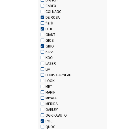
CADEX
COLNAGO
DE ROSA
fizi:k
FUJI
GIANT
GIOS
GIRO
KASK
KOO
LAZER
Liv
LOUIS GARNEAU
LOOK
MET
MARIN
MIYATA
MERIDA
OAKLEY
OGK KABUTO
POC
QUOC