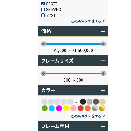
SCOTT
SHIMANO
その他
この条件を解除する
価格
ー
¥1,000
〜
¥1,500,000
フレームサイズ
ー
300
〜
580
カラー
ー
この条件を解除する
フレーム素材
ー