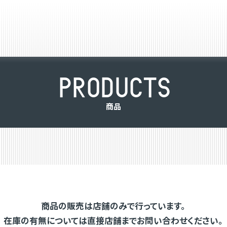
P
R
O
D
U
C
T
S
商
品
商品の販売は店舗のみで行っています。
在庫の有無については直接店舗までお問い合わせください。