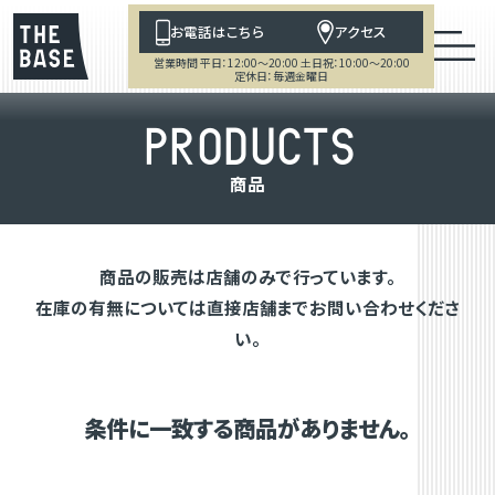
お電話はこちら
アクセス
営業時間 平日：12:00～20:00 土日祝：10:00～20:00
定休日：毎週金曜日
P
R
O
D
U
C
T
S
商
品
商品の販売は店舗のみで行っています。
在庫の有無については直接店舗までお問い合わせくださ
い。
条件に一致する商品がありません。