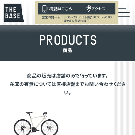
お電話はこちら
アクセス
営業時間 平日：12:00～20:00 土日祝：10:00～20:00
定休日：毎週金曜日
P
R
O
D
U
C
T
S
商
品
商品の販売は店舗のみで行っています。
在庫の有無については直接店舗までお問い合わせくださ
い。