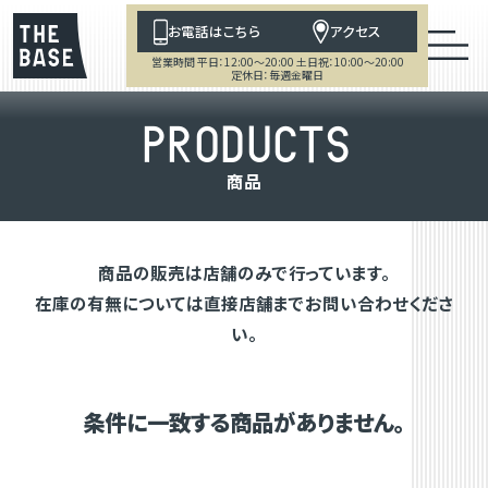
お電話はこちら
アクセス
営業時間 平日：12:00～20:00 土日祝：10:00～20:00
定休日：毎週金曜日
P
R
O
D
U
C
T
S
商
品
商品の販売は店舗のみで行っています。
在庫の有無については直接店舗までお問い合わせくださ
い。
条件に一致する商品がありません。