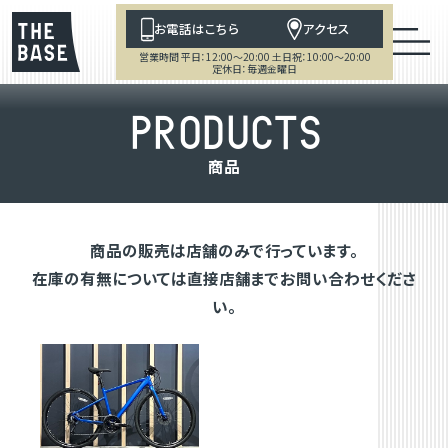
お電話はこちら
アクセス
営業時間 平日：12:00～20:00 土日祝：10:00～20:00
定休日：毎週金曜日
P
R
O
D
U
C
T
S
商
品
商品の販売は店舗のみで行っています。
在庫の有無については直接店舗までお問い合わせくださ
い。