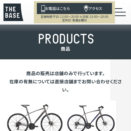
お電話はこちら
アクセス
営業時間 平日：12:00～20:00 土日祝：10:00～20:00
定休日：毎週金曜日
P
R
O
D
U
C
T
S
商
品
商品の販売は店舗のみで行っています。
在庫の有無については直接店舗までお問い合わせくださ
い。