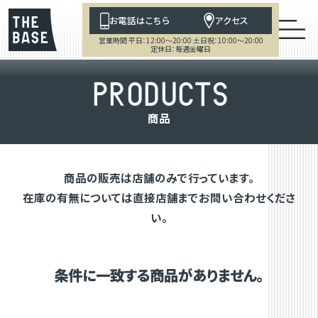
お電話はこちら
アクセス
営業時間 平日：12:00～20:00 土日祝：10:00～20:00
定休日：毎週金曜日
P
R
O
D
U
C
T
S
商
品
商品の販売は店舗のみで行っています。
在庫の有無については直接店舗までお問い合わせくださ
い。
条件に一致する商品がありません。