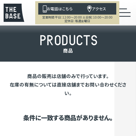
お電話はこちら
アクセス
営業時間 平日：12:00～20:00 土日祝：10:00～20:00
定休日：毎週金曜日
P
R
O
D
U
C
T
S
商
品
商品の販売は店舗のみで行っています。
在庫の有無については直接店舗までお問い合わせくださ
い。
条件に一致する商品がありません。