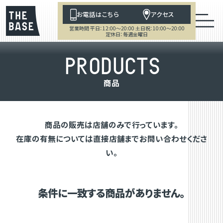
お電話はこちら
アクセス
営業時間 平日：12:00～20:00 土日祝：10:00～20:00
定休日：毎週金曜日
P
R
O
D
U
C
T
S
商
品
商品の販売は店舗のみで行っています。
在庫の有無については直接店舗までお問い合わせくださ
い。
条件に一致する商品がありません。