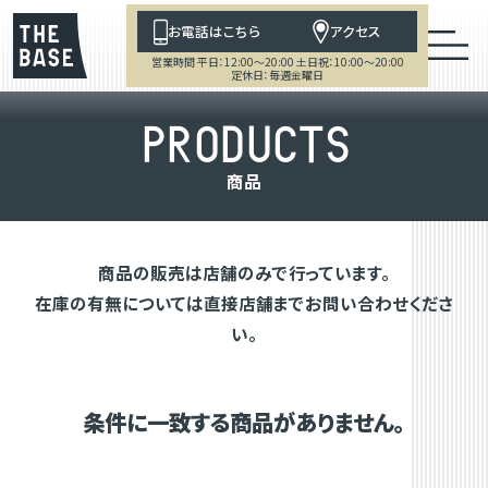
お電話はこちら
アクセス
営業時間 平日：12:00～20:00 土日祝：10:00～20:00
定休日：毎週金曜日
P
R
O
D
U
C
T
S
商
品
商品の販売は店舗のみで行っています。
在庫の有無については直接店舗までお問い合わせくださ
い。
条件に一致する商品がありません。