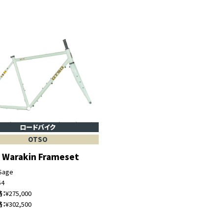
ロードバイク
OTSO
 Warakin Frameset
Sage
54
格
¥275,000
格
¥302,500