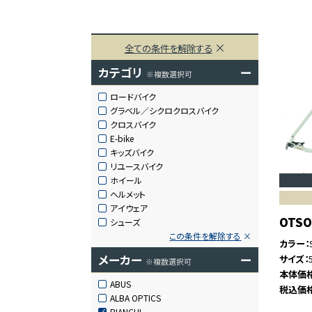
全ての条件を解除する
カテゴリ
ー
※複数選択可
ロードバイク
グラベル／シクロクロスバイク
クロスバイク
E-bike
キッズバイク
リユースバイク
ホイール
ヘルメット
アイウェア
OTSO
シューズ
この条件を解除する
カラー
メーカー
ー
サイズ
※複数選択可
本体価
ABUS
税込価
ALBA OPTICS
BIANCHI