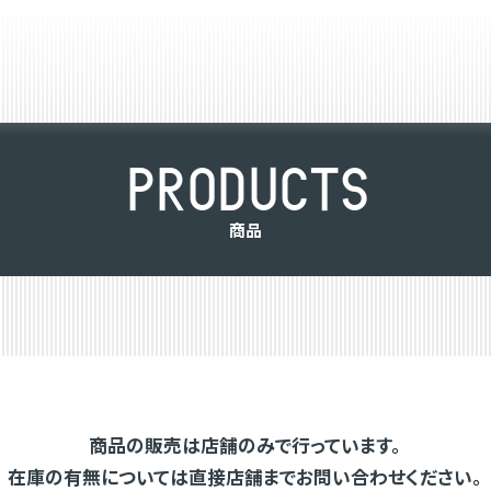
P
R
O
D
U
C
T
S
商
品
商品の販売は店舗のみで行っています。
在庫の有無については直接店舗までお問い合わせください。