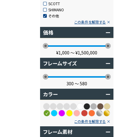
SCOTT
SHIMANO
その他
この条件を解除する
価格
ー
¥1,000
〜
¥1,500,000
フレームサイズ
ー
300
〜
580
カラー
ー
この条件を解除する
フレーム素材
ー