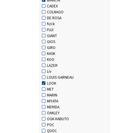
CADEX
COLNAGO
DE ROSA
fizi:k
FUJI
GIANT
GIOS
GIRO
KASK
KOO
LAZER
Liv
LOUIS GARNEAU
LOOK
MET
MARIN
MIYATA
MERIDA
OAKLEY
OGK KABUTO
POC
QUOC