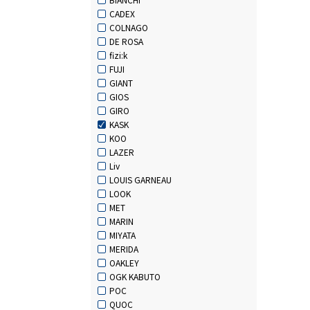
CADEX
COLNAGO
DE ROSA
fizi:k
FUJI
GIANT
GIOS
GIRO
KASK
KOO
LAZER
Liv
LOUIS GARNEAU
LOOK
MET
MARIN
MIYATA
MERIDA
OAKLEY
OGK KABUTO
POC
QUOC