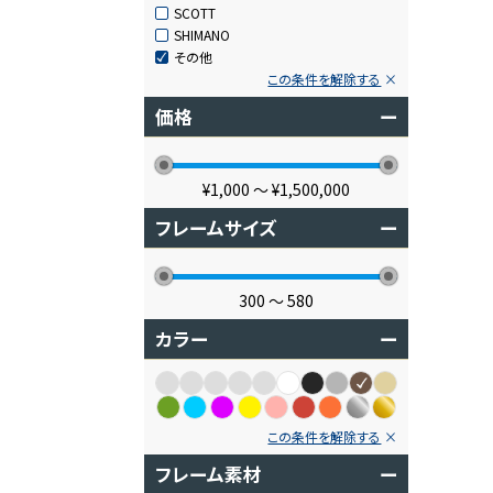
SCOTT
SHIMANO
その他
この条件を解除する
価格
ー
¥1,000
〜
¥1,500,000
フレームサイズ
ー
300
〜
580
カラー
ー
この条件を解除する
フレーム素材
ー