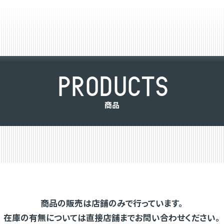
P
R
O
D
U
C
T
S
商
品
商品の販売は店舗のみで行っています。
在庫の有無については直接店舗までお問い合わせください。