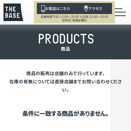
お電話はこちら
アクセス
営業時間 平日：12:00～20:00 土日祝：10:00～20:00
定休日：毎週金曜日
P
R
O
D
U
C
T
S
商
品
商品の販売は店舗のみで行っています。
在庫の有無については直接店舗までお問い合わせくださ
い。
条件に一致する商品がありません。