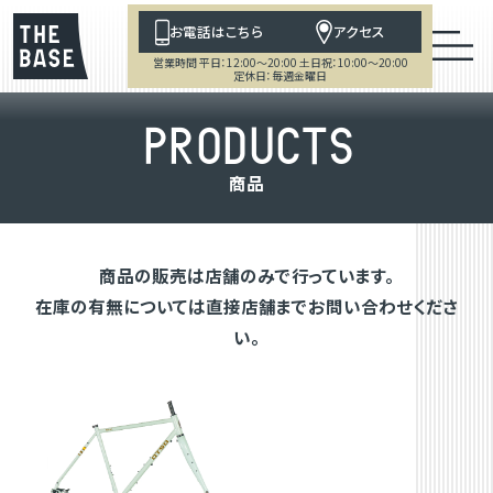
お電話はこちら
アクセス
営業時間 平日：12:00～20:00 土日祝：10:00～20:00
定休日：毎週金曜日
P
R
O
D
U
C
T
S
商
品
商品の販売は店舗のみで行っています。
在庫の有無については直接店舗までお問い合わせくださ
い。