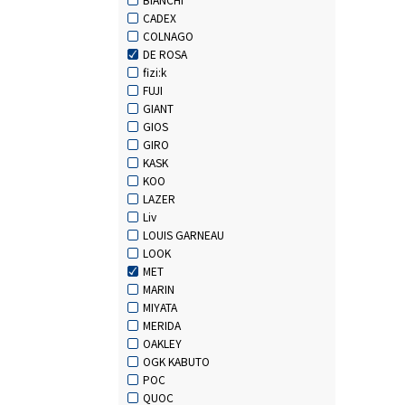
CADEX
COLNAGO
DE ROSA
fizi:k
FUJI
GIANT
GIOS
GIRO
KASK
KOO
LAZER
Liv
LOUIS GARNEAU
LOOK
MET
MARIN
MIYATA
MERIDA
OAKLEY
OGK KABUTO
POC
QUOC