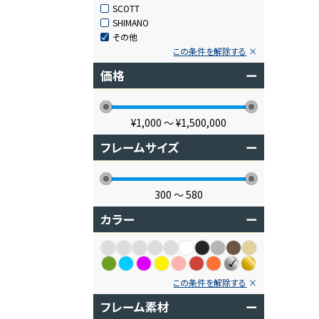
SCOTT
SHIMANO
その他
この条件を解除する
価格
ー
¥1,000
〜
¥1,500,000
フレームサイズ
ー
300
〜
580
カラー
ー
この条件を解除する
フレーム素材
ー