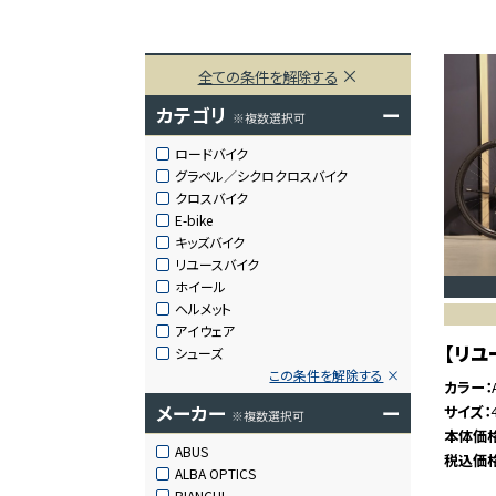
全ての条件を解除する
カテゴリ
ー
※複数選択可
ロードバイク
グラベル／シクロクロスバイク
クロスバイク
E-bike
キッズバイク
リユースバイク
ホイール
ヘルメット
アイウェア
【リユー
シューズ
この条件を解除する
カラー
メーカー
ー
サイズ
※複数選択可
本体価
ABUS
税込価
ALBA OPTICS
BIANCHI