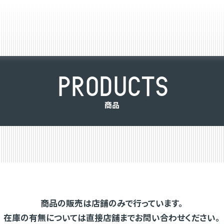
P
R
O
D
U
C
T
S
商
品
商品の販売は店舗のみで行っています。
在庫の有無については直接店舗までお問い合わせください。