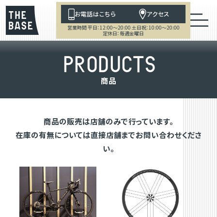
お電話はこちら
アクセス
営業時間 平日：12:00～20:00 土日祝：10:00～20:00
定休日：毎週金曜日
P
R
O
D
U
C
T
S
商
品
商品の販売は店舗のみで行っています。
在庫の有無については直接店舗までお問い合わせくださ
い。