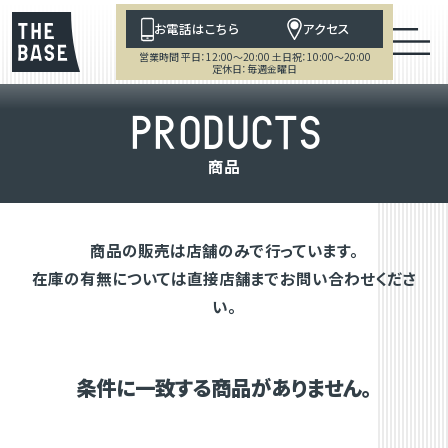
お電話はこちら
アクセス
営業時間 平日：12:00～20:00 土日祝：10:00～20:00
定休日：毎週金曜日
P
R
O
D
U
C
T
S
商
品
商品の販売は店舗のみで行っています。
在庫の有無については直接店舗までお問い合わせくださ
い。
条件に一致する商品がありません。